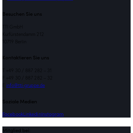
Besuchen Sie uns
TTI GmbH
Kurfürstendamm 212
10719 Berlin
Kontaktieren Sie uns
T
+49 30 / 887 282 – 31
F +49 30 / 887 282 – 32
E
info@tti-gruppe.de
Soziale Medien
Facebook
Linkedin
Instagram
Mitglied bei: